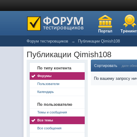
Портал
Тренинг
Форум тестировщиков
→
Публикации Qimish108
Публикации Qimish108
Сортировать
дате обн
По типу контента
Форумы
По вашему запросу нич
Пользователи
Календарь
По пользователю
Темы и сообщения
Все темы
Все сообщения