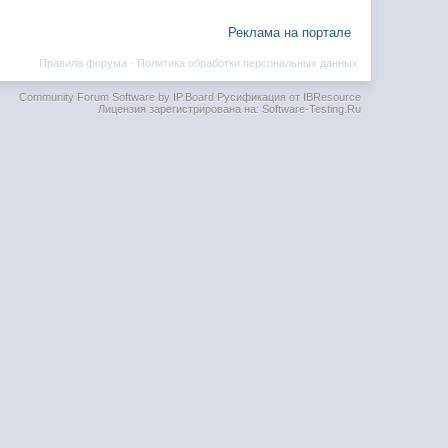
Реклама на портале
Правила форума
·
Политика обработки персональных данных
Community Forum Software by IP.Board
Русификация от IBResource
Лицензия зарегистрирована на: Software-Testing.Ru