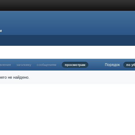
и
Порядок
овления
заголовку
сообщениям
просмотрам
по у
его не найдено.