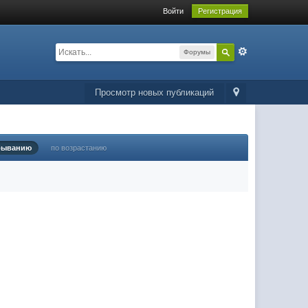
Войти
Регистрация
Форумы
Просмотр новых публикаций
быванию
по возрастанию