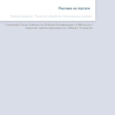
Реклама на портале
Правила форума
·
Политика обработки персональных данных
Community Forum Software by IP.Board
Русификация от IBResource
Лицензия зарегистрирована на: Software-Testing.Ru