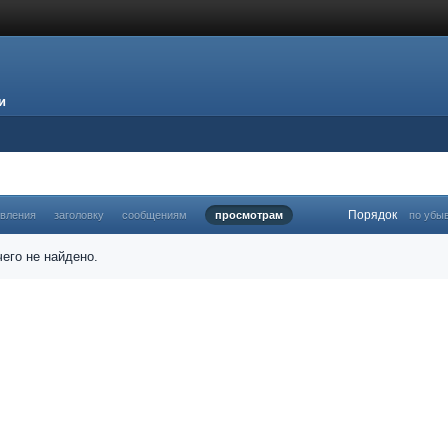
и
Порядок
овления
заголовку
сообщениям
просмотрам
по убы
его не найдено.