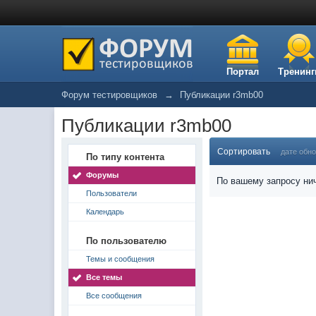
Портал
Тренинг
Форум тестировщиков
→
Публикации r3mb00
Публикации r3mb00
Сортировать
дате обн
По типу контента
Форумы
По вашему запросу нич
Пользователи
Календарь
По пользователю
Темы и сообщения
Все темы
Все сообщения