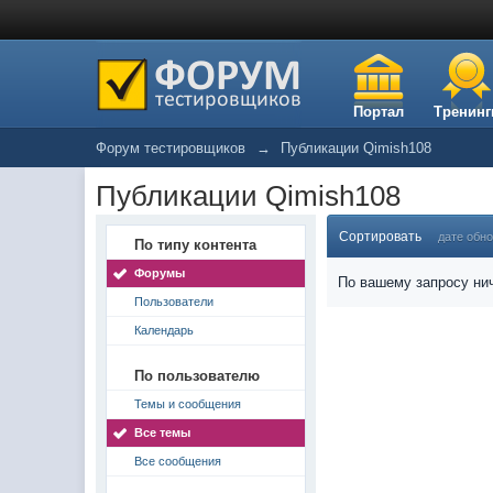
Портал
Тренинг
Форум тестировщиков
→
Публикации Qimish108
Публикации Qimish108
Сортировать
дате обн
По типу контента
Форумы
По вашему запросу нич
Пользователи
Календарь
По пользователю
Темы и сообщения
Все темы
Все сообщения