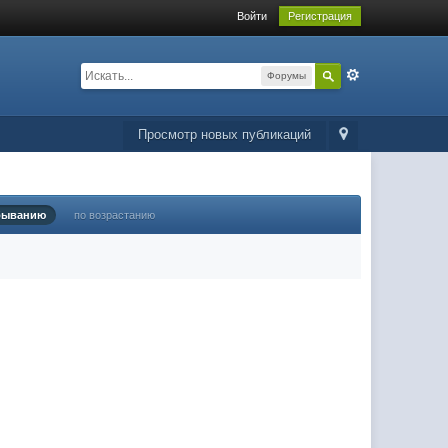
Войти
Регистрация
Форумы
Просмотр новых публикаций
быванию
по возрастанию