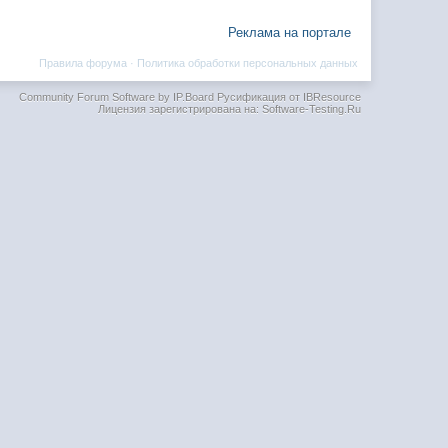
Реклама на портале
Правила форума
·
Политика обработки персональных данных
Community Forum Software by IP.Board
Русификация от IBResource
Лицензия зарегистрирована на: Software-Testing.Ru