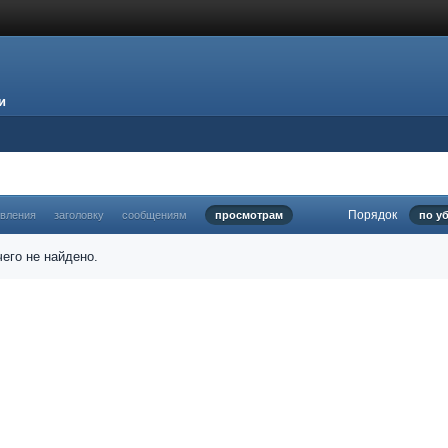
и
Порядок
овления
заголовку
сообщениям
просмотрам
по у
его не найдено.