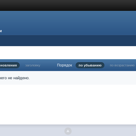
и
Порядок
бновления
заголовку
по убыванию
по возрастанию
его не найдено.