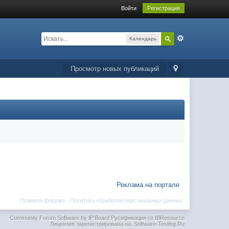
Войти
Регистрация
Календарь
Просмотр новых публикаций
Реклама на портале
Правила форума
·
Политика обработки персональных данных
Community Forum Software by IP.Board
Русификация от IBResource
Лицензия зарегистрирована на: Software-Testing.Ru