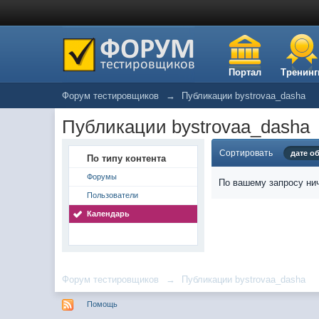
Портал
Тренинг
Форум тестировщиков
→
Публикации bystrovaa_dasha
Публикации bystrovaa_dasha
Сортировать
дате о
По типу контента
Форумы
По вашему запросу нич
Пользователи
Календарь
Форум тестировщиков
→
Публикации bystrovaa_dasha
Помощь