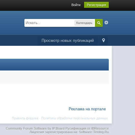
Войти
Регистрация
Календарь
Просмотр новых публикаций
Реклама на портале
Правила форума
·
Политика обработки персональных данных
Community Forum Software by IP.Board
Русификация от IBResource
Лицензия зарегистрирована на: Software-Testing.Ru