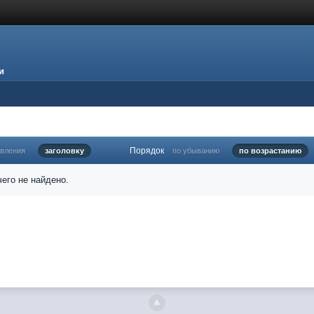
и
Порядок
овления
заголовку
по убыванию
по возрастанию
его не найдено.