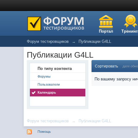
Портал
Тренинг
Форум тестировщиков
→
Публикации G4LL
Публикации G4LL
Сортировать
дате обн
По типу контента
Форумы
По вашему запросу нич
Пользователи
Календарь
Форум тестировщиков
→
Публикации G4LL
Помощь