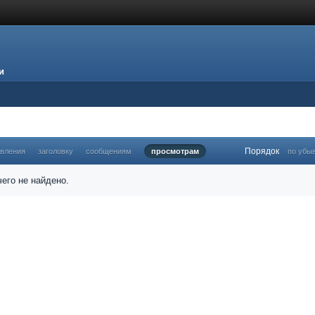
и
Порядок
овления
заголовку
сообщениям
просмотрам
по убы
его не найдено.