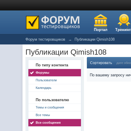
Портал
Тренинг
Форум тестировщиков
→
Публикации Qimish108
Публикации Qimish108
Сортировать
дате обн
По типу контента
Форумы
По вашему запросу нич
Пользователи
Календарь
По пользователю
Темы и сообщения
Все темы
Все сообщения