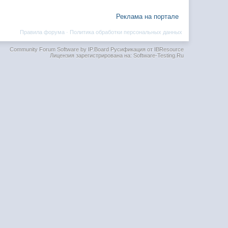
Реклама на портале
Правила форума
·
Политика обработки персональных данных
Community Forum Software by IP.Board
Русификация от IBResource
Лицензия зарегистрирована на: Software-Testing.Ru