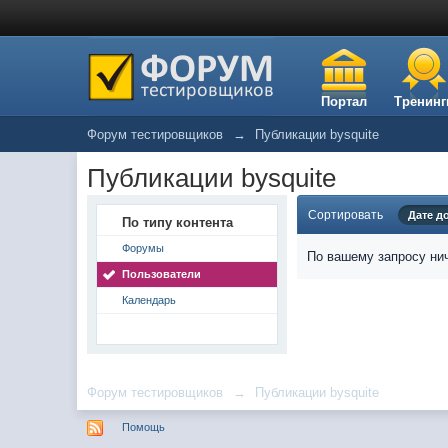
Портал
Тренинг
Форум тестировщиков
→
Публикации bysquite
Публикации bysquite
Сортировать
Дате д
По типу контента
Форумы
По вашему запросу нич
Пользователи
Календарь
Форум тестировщиков
→
Публикации bysquite
Помощь