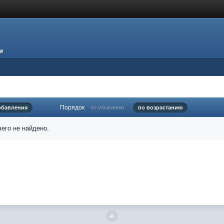
и
Порядок
обавления
по убыванию
по возрастанию
его не найдено.