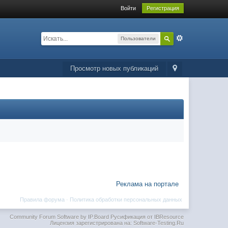
Войти
Регистрация
Пользователи
Просмотр новых публикаций
Реклама на портале
Правила форума
·
Политика обработки персональных данных
Community Forum Software by IP.Board
Русификация от IBResource
Лицензия зарегистрирована на: Software-Testing.Ru