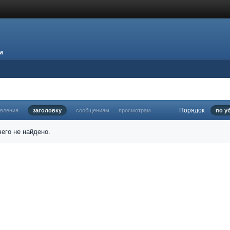
и
Порядок
овления
заголовку
сообщениям
просмотрам
по у
его не найдено.