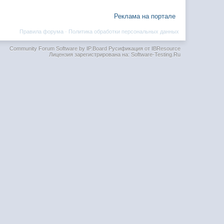
Реклама на портале
Правила форума
·
Политика обработки персональных данных
Community Forum Software by IP.Board
Русификация от IBResource
Лицензия зарегистрирована на: Software-Testing.Ru