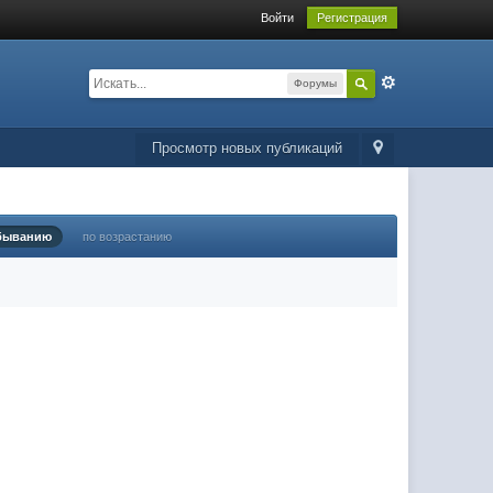
Войти
Регистрация
Форумы
Просмотр новых публикаций
быванию
по возрастанию