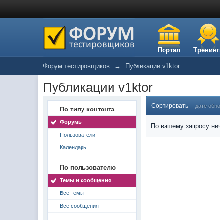
Портал
Тренинг
Форум тестировщиков
→
Публикации v1ktor
Публикации v1ktor
Сортировать
дате обн
По типу контента
Форумы
По вашему запросу нич
Пользователи
Календарь
По пользователю
Темы и сообщения
Все темы
Все сообщения