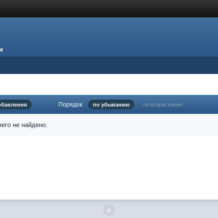
и
Порядок
обавления
по убыванию
по возрастанию
его не найдено.