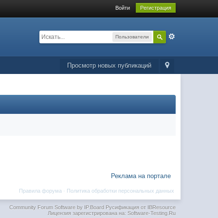
Войти
Регистрация
Пользователи
Просмотр новых публикаций
Реклама на портале
Правила форума
·
Политика обработки персональных данных
Community Forum Software by IP.Board
Русификация от IBResource
Лицензия зарегистрирована на: Software-Testing.Ru