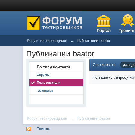
Портал
Тренинг
Форум тестировщиков
→
Публикации baator
Публикации baator
Сортировать
Дате д
По типу контента
Форумы
По вашему запросу нич
Пользователи
Календарь
Форум тестировщиков
→
Публикации baator
Помощь