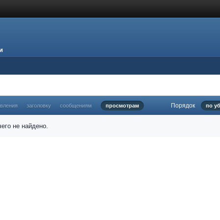
и
Порядок
овления
заголовку
сообщениям
просмотрам
по у
его не найдено.