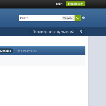
Войти
Регистрация
Форумы
Просмотр новых публикаций
быванию
по возрастанию