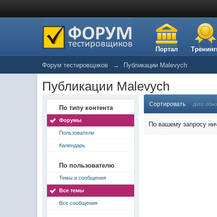
Портал
Тренинг
Форум тестировщиков
→
Публикации Malevych
Публикации Malevych
Сортировать
дате обн
По типу контента
Форумы
По вашему запросу нич
Пользователи
Календарь
По пользователю
Темы и сообщения
Все темы
Все сообщения