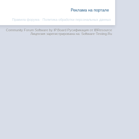
Реклама на портале
Правила форума
·
Политика обработки персональных данных
Community Forum Software by IP.Board
Русификация от IBResource
Лицензия зарегистрирована на: Software-Testing.Ru