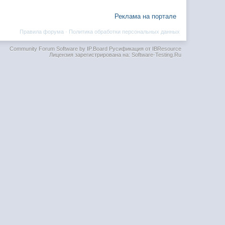
Реклама на портале
Правила форума
·
Политика обработки персональных данных
Community Forum Software by IP.Board
Русификация от IBResource
Лицензия зарегистрирована на: Software-Testing.Ru