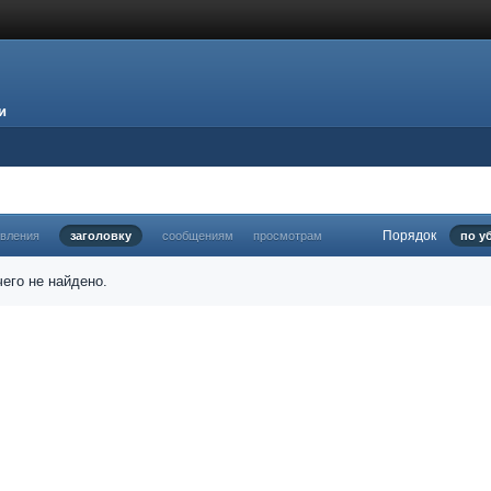
и
Порядок
овления
заголовку
сообщениям
просмотрам
по у
его не найдено.