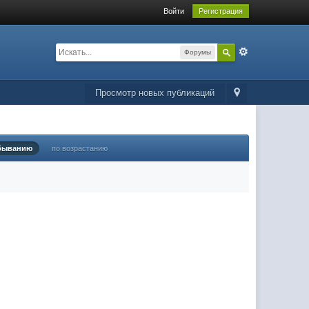
Войти
Регистрация
Форумы
Просмотр новых публикаций
быванию
по возрастанию