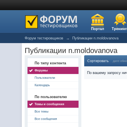
Портал
Тренинг
Форум тестировщиков
→
Публикации n.moldovanova
Публикации n.moldovanova
Сортировать
дате обн
По типу контента
Форумы
По вашему запросу нич
Пользователи
Календарь
По пользователю
Темы и сообщения
Все темы
Все сообщения