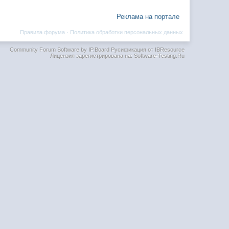
Реклама на портале
Правила форума
·
Политика обработки персональных данных
Community Forum Software by IP.Board
Русификация от IBResource
Лицензия зарегистрирована на: Software-Testing.Ru