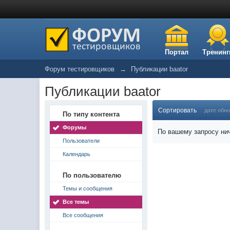
Портал
Тренинг
Форум тестировщиков
→
Публикации baator
Публикации baator
Сортировать
дате обн
По типу контента
Форумы
По вашему запросу нич
Пользователи
Календарь
По пользователю
Темы и сообщения
Все темы
Все сообщения