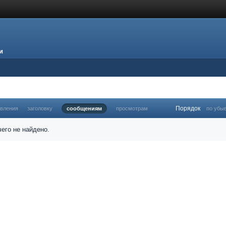
и
Порядок
овления
заголовку
сообщениям
просмотрам
по убы
его не найдено.