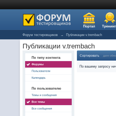
Портал
Тренинг
Форум тестировщиков
→
Публикации v.trembach
Публикации v.trembach
Сортировать
дате обн
По типу контента
Форумы
По вашему запросу нич
Пользователи
Календарь
По пользователю
Темы и сообщения
Все темы
Все сообщения