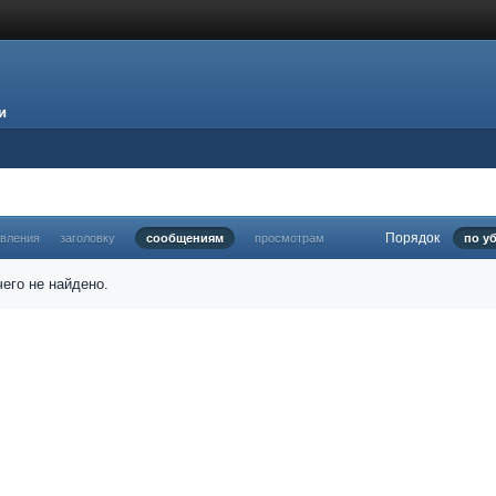
и
Порядок
овления
заголовку
сообщениям
просмотрам
по у
его не найдено.