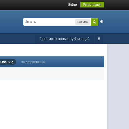
Войти
Регистрация
Форумы
Просмотр новых публикаций
быванию
по возрастанию