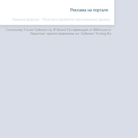
Реклама на портале
Правила форума
·
Политика обработки персональных данных
Community Forum Software by IP.Board
Русификация от IBResource
Лицензия зарегистрирована на: Software-Testing.Ru