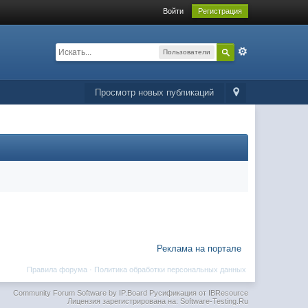
Войти
Регистрация
Пользователи
Просмотр новых публикаций
Реклама на портале
Правила форума
·
Политика обработки персональных данных
Community Forum Software by IP.Board
Русификация от IBResource
Лицензия зарегистрирована на: Software-Testing.Ru