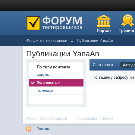
Портал
Тренинг
Форум тестировщиков
→
Публикации YanaAn
Публикации YanaAn
Сортировать
Дате д
По типу контента
Форумы
По вашему запросу нич
Пользователи
Календарь
Форум тестировщиков
→
Публикации YanaAn
Помощь