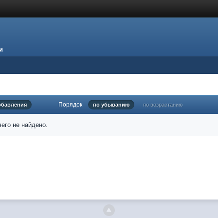
и
Порядок
обавления
по убыванию
по возрастанию
его не найдено.