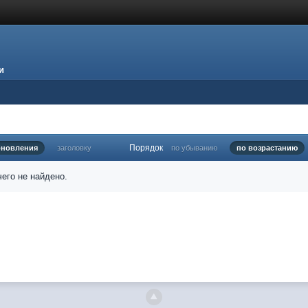
и
Порядок
бновления
заголовку
по убыванию
по возрастанию
его не найдено.