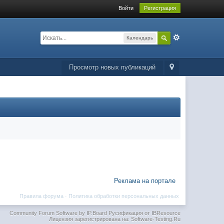
Войти
Регистрация
Календарь
Просмотр новых публикаций
Реклама на портале
Правила форума
·
Политика обработки персональных данных
Community Forum Software by IP.Board
Русификация от IBResource
Лицензия зарегистрирована на: Software-Testing.Ru