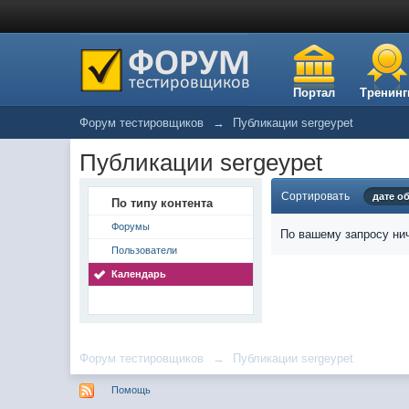
Портал
Тренинг
Форум тестировщиков
→
Публикации sergeypet
Публикации sergeypet
Сортировать
дате о
По типу контента
Форумы
По вашему запросу нич
Пользователи
Календарь
Форум тестировщиков
→
Публикации sergeypet
Помощь