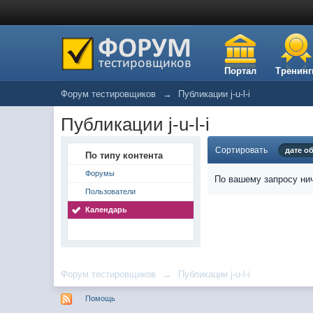
Портал
Тренинг
Форум тестировщиков
→
Публикации j-u-l-i
Публикации j-u-l-i
Сортировать
дате о
По типу контента
Форумы
По вашему запросу нич
Пользователи
Календарь
Форум тестировщиков
→
Публикации j-u-l-i
Помощь