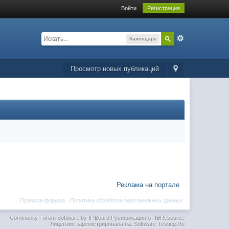
Войти
Регистрация
Календарь
Просмотр новых публикаций
Реклама на портале
Правила форума
·
Политика обработки персональных данных
Community Forum Software by IP.Board
Русификация от IBResource
Лицензия зарегистрирована на: Software-Testing.Ru