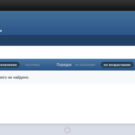
и
Порядок
бновления
заголовку
по убыванию
по возрастанию
его не найдено.