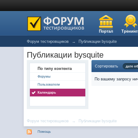
Портал
Тренинг
Форум тестировщиков
→
Публикации bysquite
Публикации bysquite
Сортировать
дате о
По типу контента
Форумы
По вашему запросу нич
Пользователи
Календарь
Форум тестировщиков
→
Публикации bysquite
Помощь