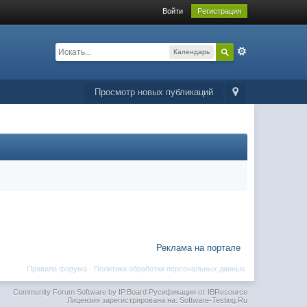
Войти
Регистрация
Календарь
Просмотр новых публикаций
Реклама на портале
Правила форума
·
Политика обработки персональных данных
Community Forum Software by IP.Board
Русификация от IBResource
Лицензия зарегистрирована на: Software-Testing.Ru