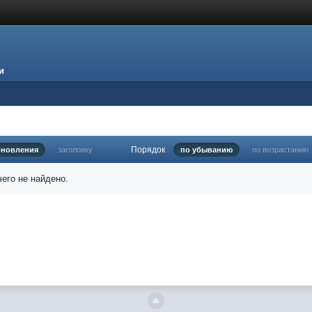
и
Порядок
бновления
заголовку
по убыванию
по возрастанию
его не найдено.