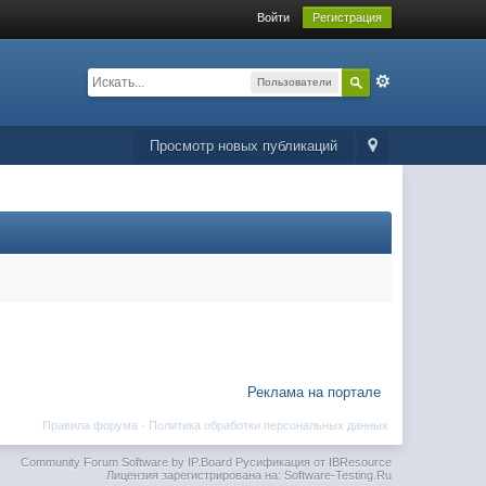
Войти
Регистрация
Пользователи
Просмотр новых публикаций
Реклама на портале
Правила форума
·
Политика обработки персональных данных
Community Forum Software by IP.Board
Русификация от IBResource
Лицензия зарегистрирована на: Software-Testing.Ru