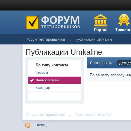
Портал
Тренинг
Форум тестировщиков
→
Публикации Umkaline
Публикации Umkaline
Сортировать
Дате д
По типу контента
Форумы
По вашему запросу нич
Пользователи
Календарь
Форум тестировщиков
→
Публикации Umkaline
Помощь