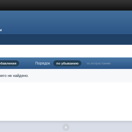
и
Порядок
обавления
по убыванию
по возрастанию
его не найдено.