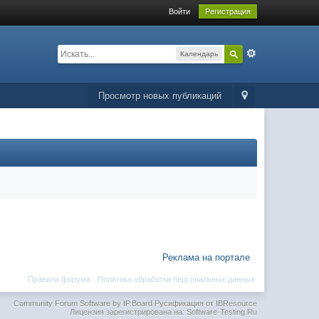
Войти
Регистрация
Календарь
Просмотр новых публикаций
Реклама на портале
Правила форума
·
Политика обработки персональных данных
Community Forum Software by IP.Board
Русификация от IBResource
Лицензия зарегистрирована на: Software-Testing.Ru