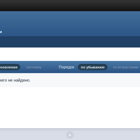
и
Порядок
бновления
заголовку
по убыванию
по возрастанию
его не найдено.