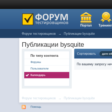
Портал
Тренинг
Форум тестировщиков
→
Публикации bysquite
Публикации bysquite
Сортировать
дате о
По типу контента
Форумы
По вашему запросу нич
Пользователи
Календарь
Форум тестировщиков
→
Публикации bysquite
Помощь