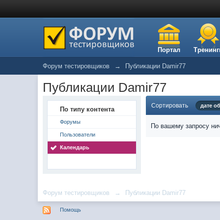
Портал
Тренинг
Форум тестировщиков
→
Публикации Damir77
Публикации Damir77
Сортировать
дате о
По типу контента
Форумы
По вашему запросу нич
Пользователи
Календарь
Форум тестировщиков
→
Публикации Damir77
Помощь