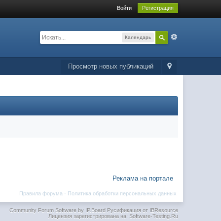
Войти
Регистрация
Календарь
Просмотр новых публикаций
Реклама на портале
Правила форума
·
Политика обработки персональных данных
Community Forum Software by IP.Board
Русификация от IBResource
Лицензия зарегистрирована на: Software-Testing.Ru