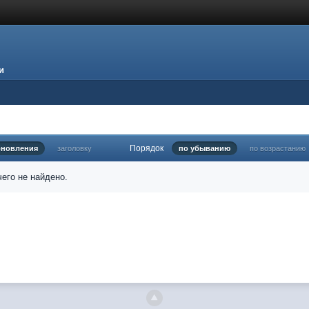
и
Порядок
бновления
заголовку
по убыванию
по возрастанию
его не найдено.