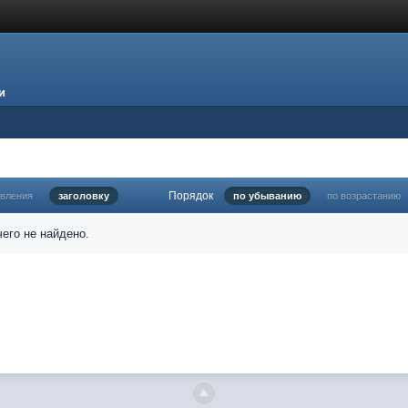
и
Порядок
овления
заголовку
по убыванию
по возрастанию
его не найдено.