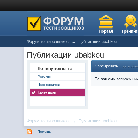
Портал
Тренинг
Форум тестировщиков
→
Публикации ubabkou
Публикации ubabkou
Сортировать
дате обн
По типу контента
Форумы
По вашему запросу нич
Пользователи
Календарь
Форум тестировщиков
→
Публикации ubabkou
Помощь