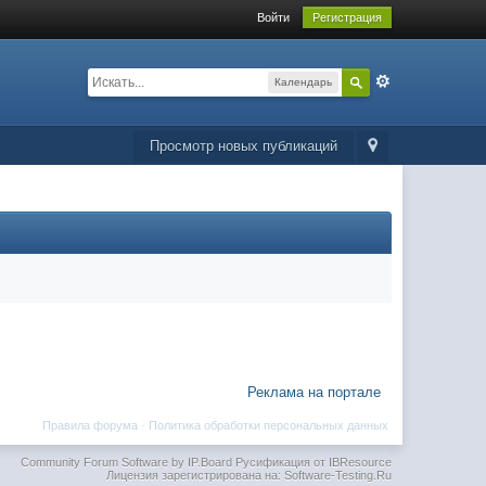
Войти
Регистрация
Календарь
Просмотр новых публикаций
Реклама на портале
Правила форума
·
Политика обработки персональных данных
Community Forum Software by IP.Board
Русификация от IBResource
Лицензия зарегистрирована на: Software-Testing.Ru