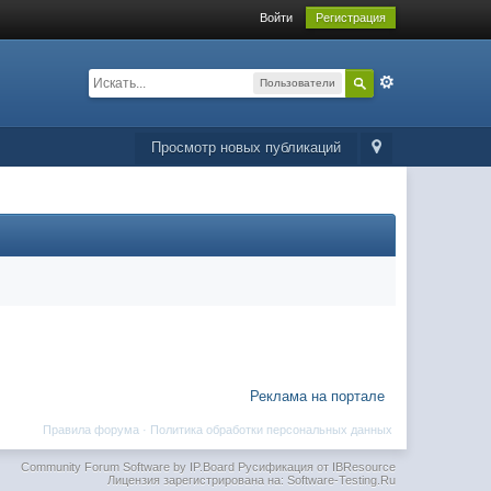
Войти
Регистрация
Пользователи
Просмотр новых публикаций
Реклама на портале
Правила форума
·
Политика обработки персональных данных
Community Forum Software by IP.Board
Русификация от IBResource
Лицензия зарегистрирована на: Software-Testing.Ru