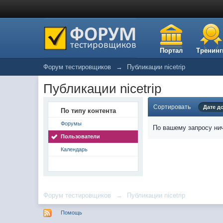
Портал
Тренинг
Форум тестировщиков
→
Публикации nicetrip
Публикации nicetrip
Сортировать
Дате д
По типу контента
Форумы
По вашему запросу нич
Пользователи
Календарь
Форум тестировщиков
→
Публикации nicetrip
Помощь