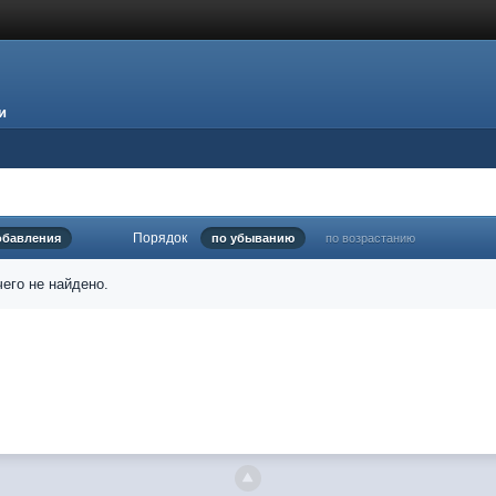
и
Порядок
обавления
по убыванию
по возрастанию
его не найдено.