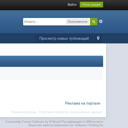
Войти
Регистрация
Пользователи
Просмотр новых публикаций
Реклама на портале
Правила форума
·
Политика обработки персональных данных
Community Forum Software by IP.Board
Русификация от IBResource
Лицензия зарегистрирована на: Software-Testing.Ru