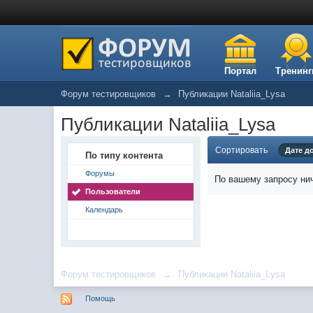
Портал
Тренинг
Форум тестировщиков
→
Публикации Nataliia_Lysa
Публикации Nataliia_Lysa
Сортировать
Дате д
По типу контента
Форумы
По вашему запросу нич
Пользователи
Календарь
Форум тестировщиков
→
Публикации Nataliia_Lysa
Помощь