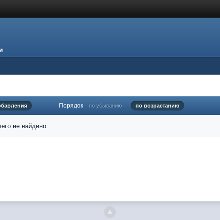
и
Порядок
обавления
по убыванию
по возрастанию
его не найдено.