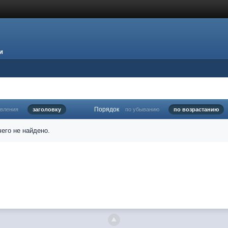
и
Порядок
овления
заголовку
по убыванию
по возрастанию
его не найдено.