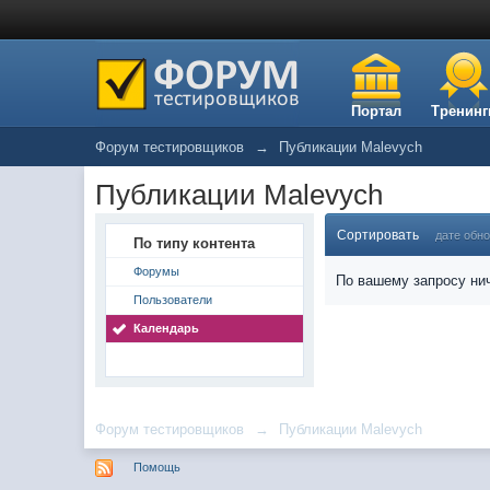
Портал
Тренинг
Форум тестировщиков
→
Публикации Malevych
Публикации Malevych
Сортировать
дате обн
По типу контента
Форумы
По вашему запросу нич
Пользователи
Календарь
Форум тестировщиков
→
Публикации Malevych
Помощь