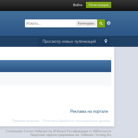
Войти
Регистрация
Календарь
Просмотр новых публикаций
Реклама на портале
Правила форума
·
Политика обработки персональных данных
Community Forum Software by IP.Board
Русификация от IBResource
Лицензия зарегистрирована на: Software-Testing.Ru