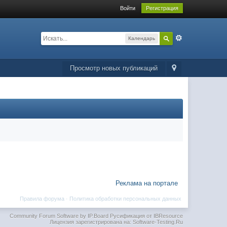
Войти
Регистрация
Календарь
Просмотр новых публикаций
Реклама на портале
Правила форума
·
Политика обработки персональных данных
Community Forum Software by IP.Board
Русификация от IBResource
Лицензия зарегистрирована на: Software-Testing.Ru