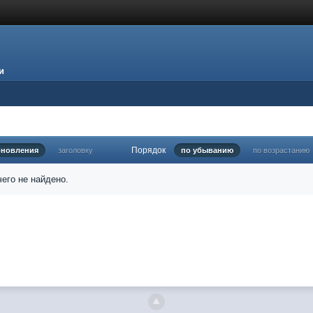
и
Порядок
бновления
заголовку
по убыванию
по возрастанию
его не найдено.