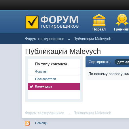
Портал
Тренинг
Форум тестировщиков
→
Публикации Malevych
Публикации Malevych
Сортировать
дате о
По типу контента
Форумы
По вашему запросу нич
Пользователи
Календарь
Форум тестировщиков
→
Публикации Malevych
Помощь