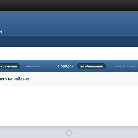
и
Порядок
бновления
заголовку
по убыванию
по возрастанию
его не найдено.