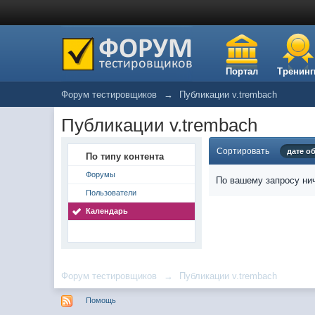
Портал
Тренинг
Форум тестировщиков
→
Публикации v.trembach
Публикации v.trembach
Сортировать
дате о
По типу контента
Форумы
По вашему запросу нич
Пользователи
Календарь
Форум тестировщиков
→
Публикации v.trembach
Помощь