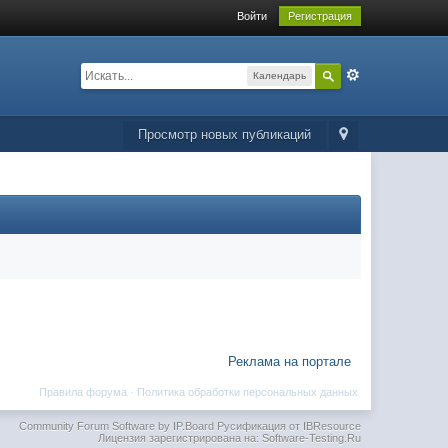
Войти
Регистрация
Календарь
Просмотр новых публикаций
Реклама на портале
Правила форума
·
Политика обработки персональных данных
Community Forum Software by IP.Board
Русификация от IBResource
Лицензия зарегистрирована на: Software-Testing.Ru