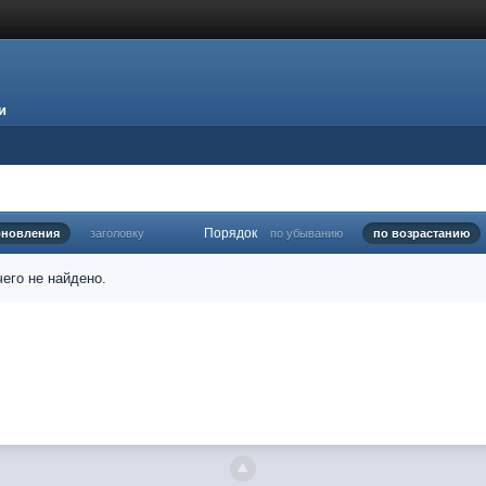
и
Порядок
бновления
заголовку
по убыванию
по возрастанию
его не найдено.