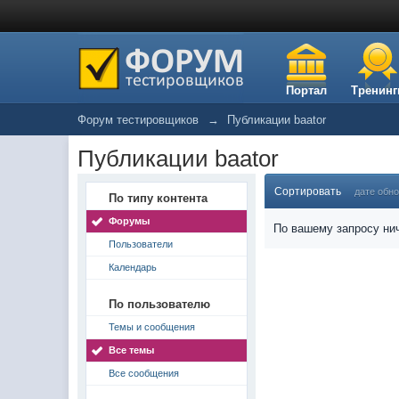
Портал
Тренинг
Форум тестировщиков
→
Публикации baator
Публикации baator
Сортировать
дате обн
По типу контента
Форумы
По вашему запросу нич
Пользователи
Календарь
По пользователю
Темы и сообщения
Все темы
Все сообщения