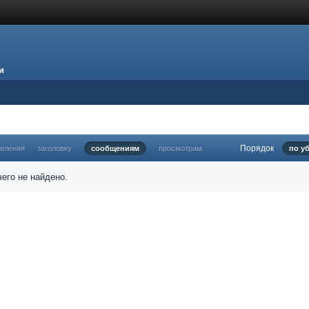
и
Порядок
овления
заголовку
сообщениям
просмотрам
по у
его не найдено.