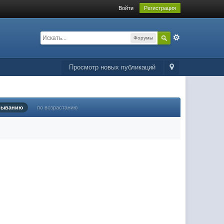
Войти
Регистрация
Форумы
Просмотр новых публикаций
быванию
по возрастанию