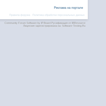
Реклама на портале
Правила форума
·
Политика обработки персональных данных
Community Forum Software by IP.Board
Русификация от IBResource
Лицензия зарегистрирована на: Software-Testing.Ru