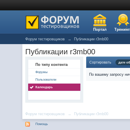
Портал
Тренинг
Форум тестировщиков
→
Публикации r3mb00
Публикации r3mb00
Сортировать
дате о
По типу контента
Форумы
По вашему запросу нич
Пользователи
Календарь
Форум тестировщиков
→
Публикации r3mb00
Помощь