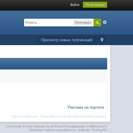
Войти
Регистрация
Календарь
Просмотр новых публикаций
Реклама на портале
Правила форума
·
Политика обработки персональных данных
Community Forum Software by IP.Board
Русификация от IBResource
Лицензия зарегистрирована на: Software-Testing.Ru