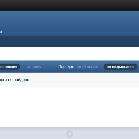
и
Порядок
бновления
заголовку
по убыванию
по возрастанию
его не найдено.