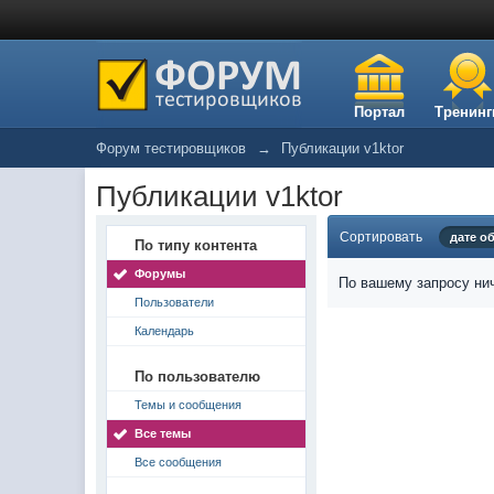
Портал
Тренинг
Форум тестировщиков
→
Публикации v1ktor
Публикации v1ktor
Сортировать
дате о
По типу контента
Форумы
По вашему запросу нич
Пользователи
Календарь
По пользователю
Темы и сообщения
Все темы
Все сообщения