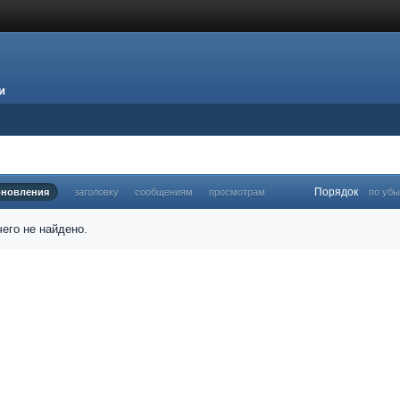
и
Порядок
бновления
заголовку
сообщениям
просмотрам
по уб
его не найдено.