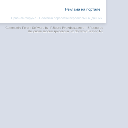
Реклама на портале
Правила форума
·
Политика обработки персональных данных
Community Forum Software by IP.Board
Русификация от IBResource
Лицензия зарегистрирована на: Software-Testing.Ru