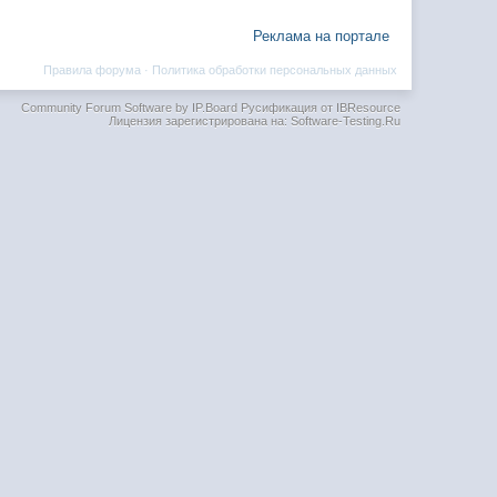
Реклама на портале
Правила форума
·
Политика обработки персональных данных
Community Forum Software by IP.Board
Русификация от IBResource
Лицензия зарегистрирована на: Software-Testing.Ru