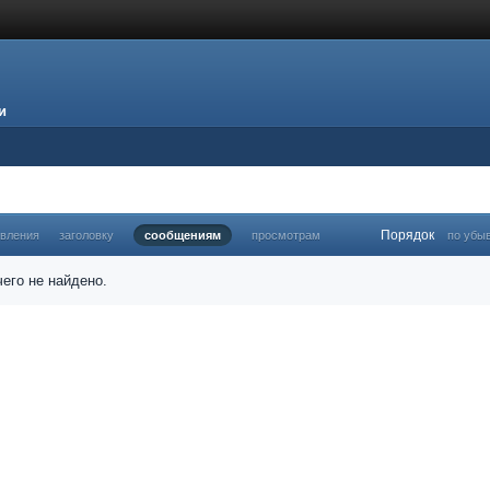
и
Порядок
овления
заголовку
сообщениям
просмотрам
по убы
его не найдено.