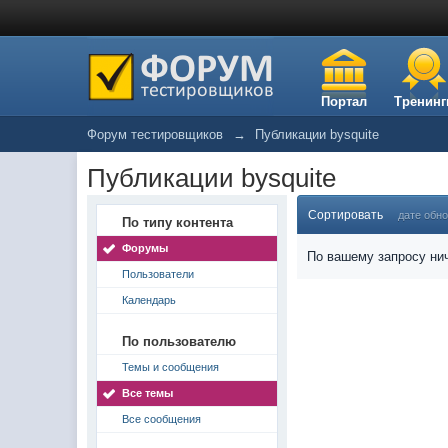
Портал
Тренинг
Форум тестировщиков
→
Публикации bysquite
Публикации bysquite
Сортировать
дате обн
По типу контента
Форумы
По вашему запросу нич
Пользователи
Календарь
По пользователю
Темы и сообщения
Все темы
Все сообщения