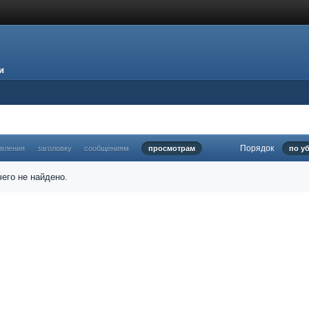
и
Порядок
овления
заголовку
сообщениям
просмотрам
по у
его не найдено.