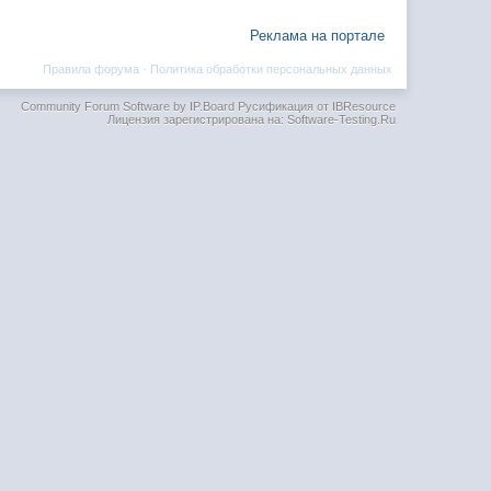
Реклама на портале
Правила форума
·
Политика обработки персональных данных
Community Forum Software by IP.Board
Русификация от IBResource
Лицензия зарегистрирована на: Software-Testing.Ru