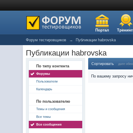
Портал
Тренинг
Форум тестировщиков
→
Публикации habrovska
Публикации habrovska
Сортировать
дате обн
По типу контента
Форумы
По вашему запросу нич
Пользователи
Календарь
По пользователю
Темы и сообщения
Все темы
Все сообщения