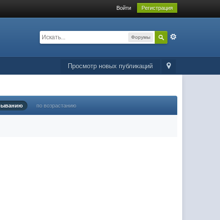
Войти
Регистрация
Форумы
Просмотр новых публикаций
быванию
по возрастанию