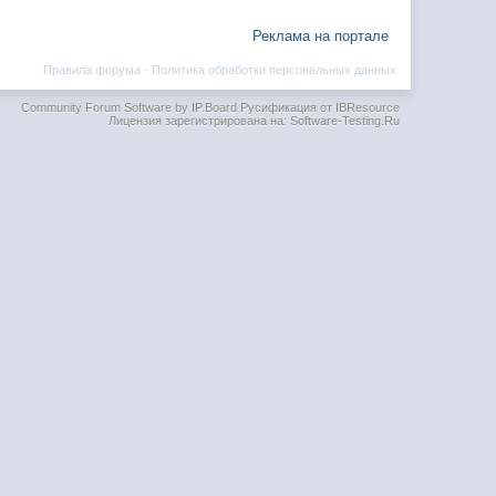
Реклама на портале
Правила форума
·
Политика обработки персональных данных
Community Forum Software by IP.Board
Русификация от IBResource
Лицензия зарегистрирована на: Software-Testing.Ru