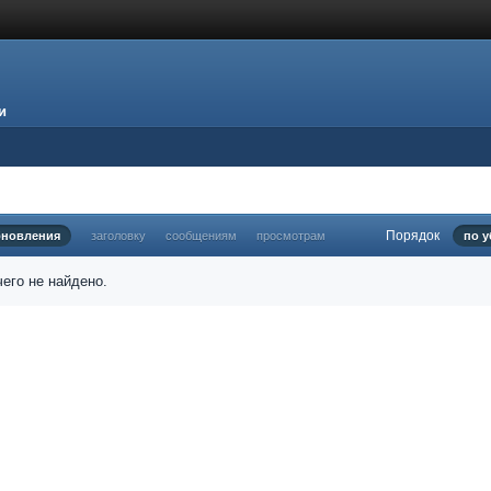
и
Порядок
бновления
заголовку
сообщениям
просмотрам
по 
его не найдено.