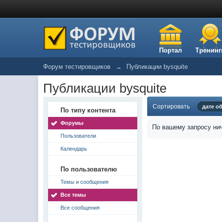
Портал
Тренинг
Форум тестировщиков
→
Публикации bysquite
Публикации bysquite
Сортировать
дате о
По типу контента
Форумы
По вашему запросу нич
Пользователи
Календарь
По пользователю
Темы и сообщения
Все темы
Все сообщения