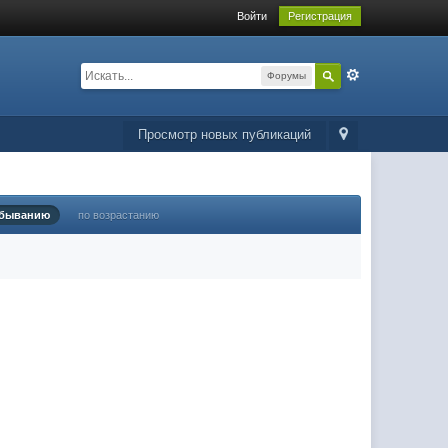
Войти
Регистрация
Форумы
Просмотр новых публикаций
убыванию
по возрастанию