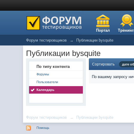
Портал
Тренинг
Форум тестировщиков
→
Публикации bysquite
Публикации bysquite
Сортировать
дате о
По типу контента
Форумы
По вашему запросу нич
Пользователи
Календарь
Форум тестировщиков
→
Публикации bysquite
Помощь