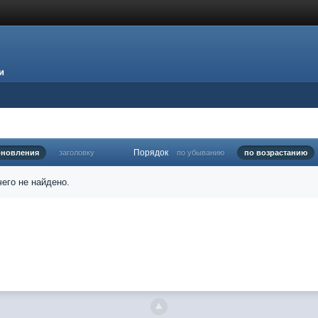
и
Порядок
бновления
заголовку
по убыванию
по возрастанию
его не найдено.