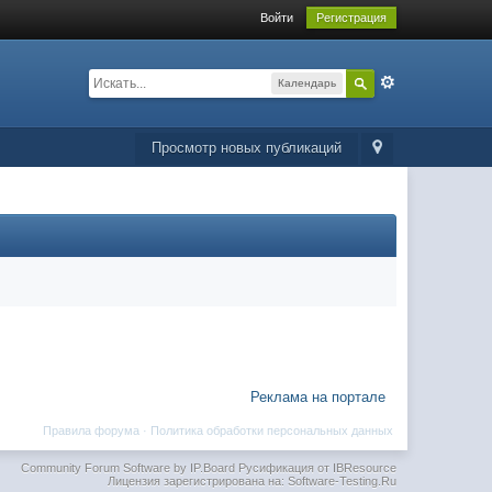
Войти
Регистрация
Календарь
Просмотр новых публикаций
Реклама на портале
Правила форума
·
Политика обработки персональных данных
Community Forum Software by IP.Board
Русификация от IBResource
Лицензия зарегистрирована на: Software-Testing.Ru