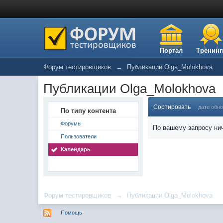
Портал
Тренинг
Форум тестировщиков
→
Публикации Olga_Molokhova
Публикации Olga_Molokhova
Сортировать
дате обн
По типу контента
Форумы
По вашему запросу нич
Пользователи
Календарь
Форум тестировщиков
→
Публикации Olga_Molokhova
Помощь