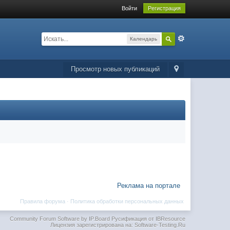
Войти
Регистрация
Календарь
Просмотр новых публикаций
Реклама на портале
Правила форума
·
Политика обработки персональных данных
Community Forum Software by IP.Board
Русификация от IBResource
Лицензия зарегистрирована на: Software-Testing.Ru