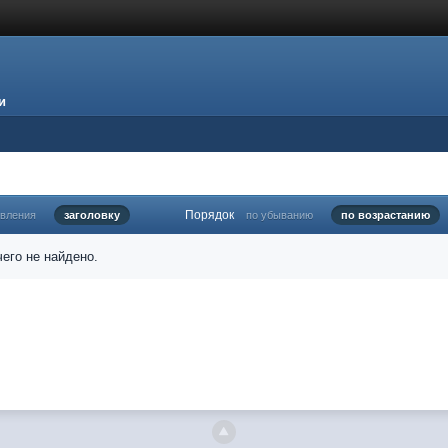
и
Порядок
овления
заголовку
по убыванию
по возрастанию
его не найдено.