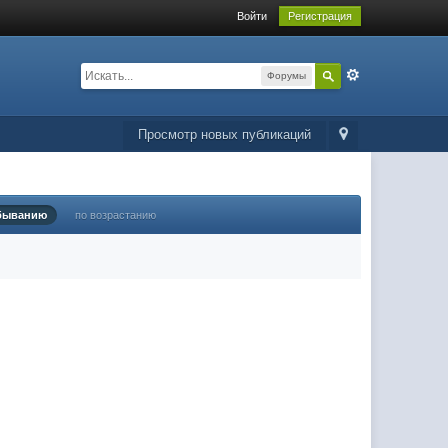
Войти
Регистрация
Форумы
Просмотр новых публикаций
быванию
по возрастанию