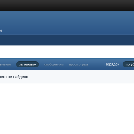
и
Порядок
овления
заголовку
сообщениям
просмотрам
по у
его не найдено.