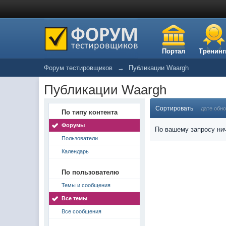
Портал
Тренинг
Форум тестировщиков
→
Публикации Waargh
Публикации Waargh
Сортировать
дате обн
По типу контента
Форумы
По вашему запросу нич
Пользователи
Календарь
По пользователю
Темы и сообщения
Все темы
Все сообщения