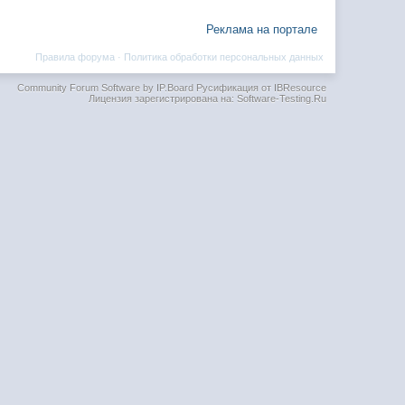
Реклама на портале
Правила форума
·
Политика обработки персональных данных
Community Forum Software by IP.Board
Русификация от IBResource
Лицензия зарегистрирована на: Software-Testing.Ru