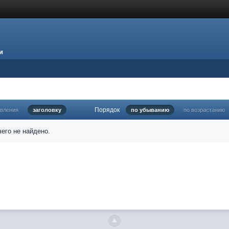
и
Порядок
овления
заголовку
по убыванию
по возрастанию
его не найдено.