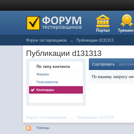
Портал
Тренинг
Форум тестировщиков
→
Публикации d131313
Публикации d131313
Сортировать
дате обн
По типу контента
Форумы
По вашему запросу нич
Пользователи
Календарь
Форум тестировщиков
→
Публикации d131313
Помощь