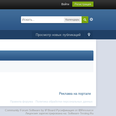
Войти
Регистрация
Календарь
Просмотр новых публикаций
Реклама на портале
Правила форума
·
Политика обработки персональных данных
Community Forum Software by IP.Board
Русификация от IBResource
Лицензия зарегистрирована на: Software-Testing.Ru