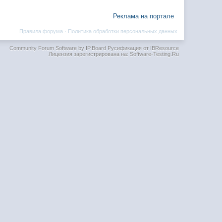
Реклама на портале
Правила форума
·
Политика обработки персональных данных
Community Forum Software by IP.Board
Русификация от IBResource
Лицензия зарегистрирована на: Software-Testing.Ru