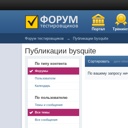
Портал
Тренинг
Форум тестировщиков
→
Публикации bysquite
Публикации bysquite
Сортировать
дате обн
По типу контента
Форумы
По вашему запросу нич
Пользователи
Календарь
По пользователю
Темы и сообщения
Все темы
Все сообщения