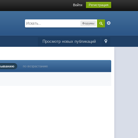
Войти
Регистрация
Форумы
Просмотр новых публикаций
быванию
по возрастанию