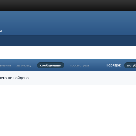
и
Порядок
овления
заголовку
сообщениям
просмотрам
по у
его не найдено.