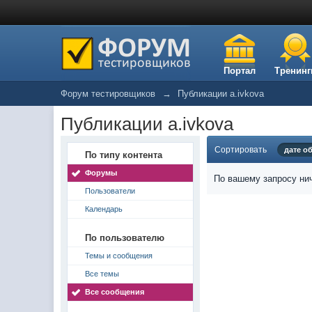
Портал
Тренинг
Форум тестировщиков
→
Публикации a.ivkova
Публикации a.ivkova
Сортировать
дате о
По типу контента
Форумы
По вашему запросу нич
Пользователи
Календарь
По пользователю
Темы и сообщения
Все темы
Все сообщения