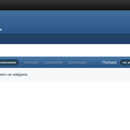
и
Порядок
бновления
заголовку
сообщениям
просмотрам
по 
его не найдено.