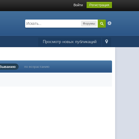
Войти
Регистрация
Форумы
Просмотр новых публикаций
убыванию
по возрастанию