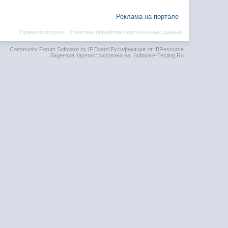
Реклама на портале
Правила форума
·
Политика обработки персональных данных
Community Forum Software by IP.Board
Русификация от IBResource
Лицензия зарегистрирована на: Software-Testing.Ru