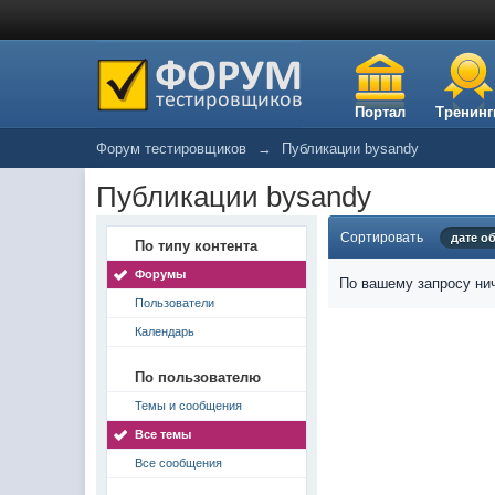
Портал
Тренинг
Форум тестировщиков
→
Публикации bysandy
Публикации bysandy
Сортировать
дате о
По типу контента
Форумы
По вашему запросу нич
Пользователи
Календарь
По пользователю
Темы и сообщения
Все темы
Все сообщения