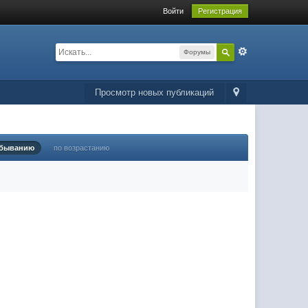
Войти
Регистрация
Форумы
Просмотр новых публикаций
убыванию
по возрастанию