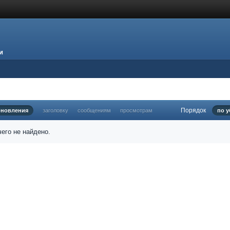
и
Порядок
бновления
заголовку
сообщениям
просмотрам
по 
его не найдено.