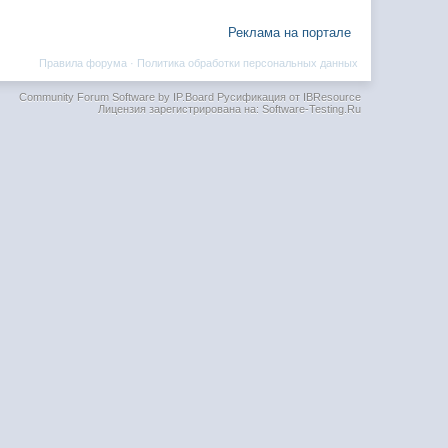
Реклама на портале
Правила форума
·
Политика обработки персональных данных
Community Forum Software by IP.Board
Русификация от IBResource
Лицензия зарегистрирована на: Software-Testing.Ru