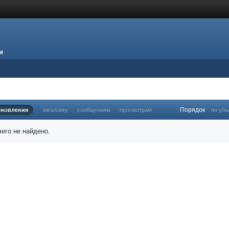
и
Порядок
бновления
заголовку
сообщениям
просмотрам
по уб
его не найдено.