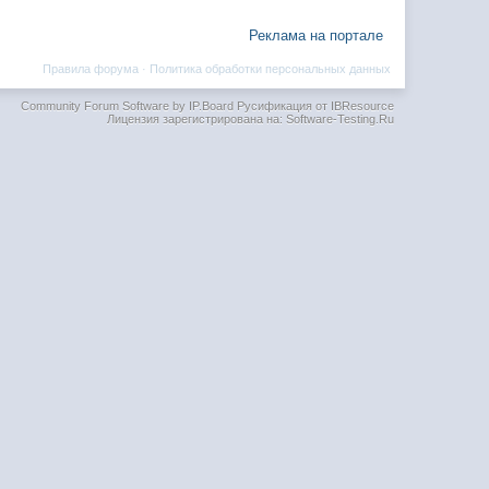
Реклама на портале
Правила форума
·
Политика обработки персональных данных
Community Forum Software by IP.Board
Русификация от IBResource
Лицензия зарегистрирована на: Software-Testing.Ru