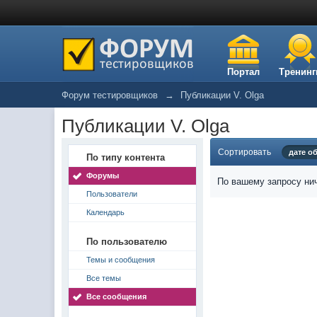
Портал
Тренинг
Форум тестировщиков
→
Публикации V. Olga
Публикации V. Olga
Сортировать
дате о
По типу контента
Форумы
По вашему запросу нич
Пользователи
Календарь
По пользователю
Темы и сообщения
Все темы
Все сообщения