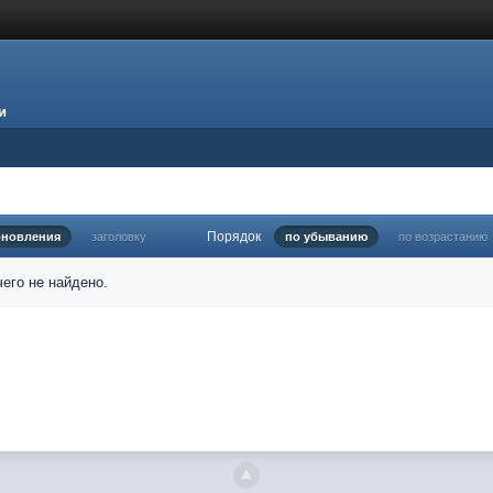
и
Порядок
бновления
заголовку
по убыванию
по возрастанию
его не найдено.