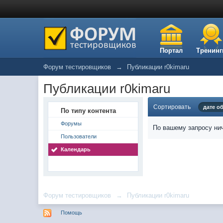
Портал
Тренинг
Форум тестировщиков
→
Публикации r0kimaru
Публикации r0kimaru
Сортировать
дате о
По типу контента
Форумы
По вашему запросу нич
Пользователи
Календарь
Форум тестировщиков
→
Публикации r0kimaru
Помощь