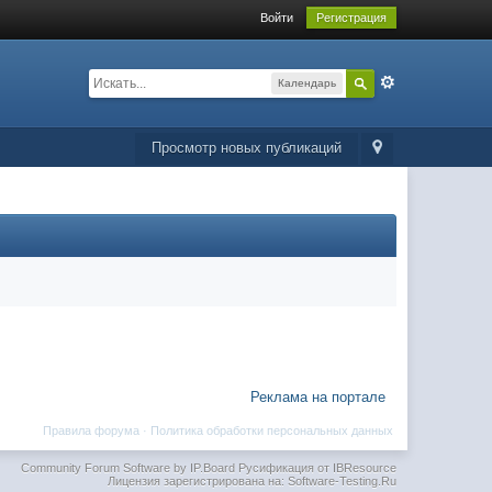
Войти
Регистрация
Календарь
Просмотр новых публикаций
Реклама на портале
Правила форума
·
Политика обработки персональных данных
Community Forum Software by IP.Board
Русификация от IBResource
Лицензия зарегистрирована на: Software-Testing.Ru