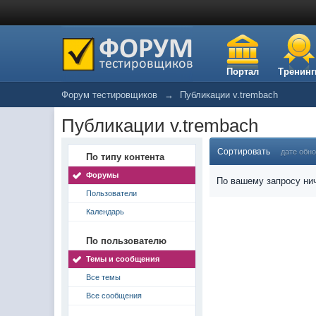
Портал
Тренинг
Форум тестировщиков
→
Публикации v.trembach
Публикации v.trembach
Сортировать
дате обн
По типу контента
Форумы
По вашему запросу нич
Пользователи
Календарь
По пользователю
Темы и сообщения
Все темы
Все сообщения