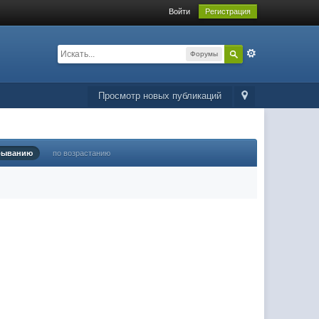
Войти
Регистрация
Форумы
Просмотр новых публикаций
быванию
по возрастанию