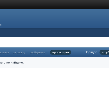
и
Порядок
овления
заголовку
сообщениям
просмотрам
по у
его не найдено.