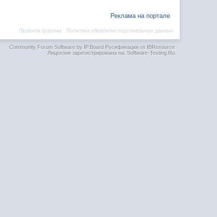
Реклама на портале
Правила форума
·
Политика обработки персональных данных
Community Forum Software by IP.Board
Русификация от IBResource
Лицензия зарегистрирована на: Software-Testing.Ru