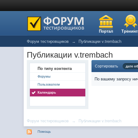
Портал
Тренинг
Форум тестировщиков
→
Публикации v.trembach
Публикации v.trembach
Сортировать
дате о
По типу контента
Форумы
По вашему запросу нич
Пользователи
Календарь
Форум тестировщиков
→
Публикации v.trembach
Помощь