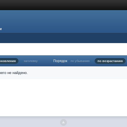
и
Порядок
бновления
заголовку
по убыванию
по возрастанию
его не найдено.