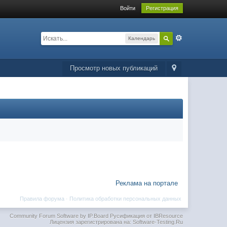
Войти
Регистрация
Календарь
Просмотр новых публикаций
Реклама на портале
Правила форума
·
Политика обработки персональных данных
Community Forum Software by IP.Board
Русификация от IBResource
Лицензия зарегистрирована на: Software-Testing.Ru