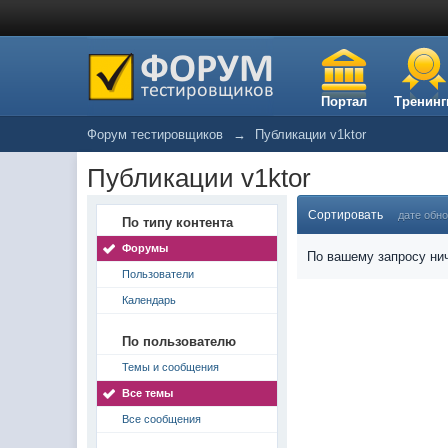
Портал
Тренинг
Форум тестировщиков
→
Публикации v1ktor
Публикации v1ktor
Сортировать
дате обн
По типу контента
Форумы
По вашему запросу нич
Пользователи
Календарь
По пользователю
Темы и сообщения
Все темы
Все сообщения