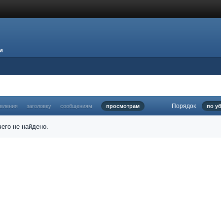
и
Порядок
овления
заголовку
сообщениям
просмотрам
по у
его не найдено.