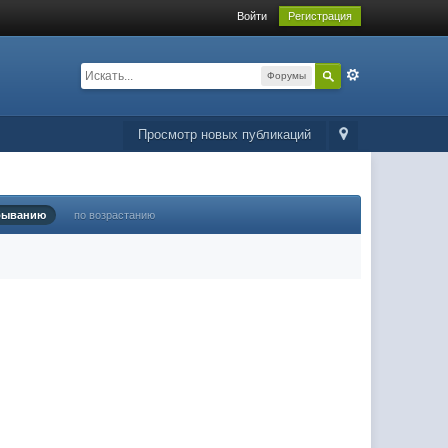
Войти
Регистрация
Форумы
Просмотр новых публикаций
быванию
по возрастанию