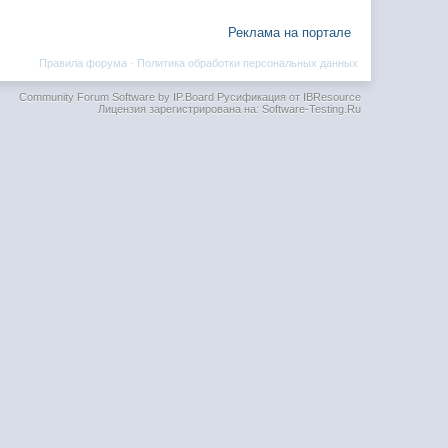
Реклама на портале
Правила форума
·
Политика обработки персональных данных
Community Forum Software by IP.Board
Русификация от IBResource
Лицензия зарегистрирована на: Software-Testing.Ru