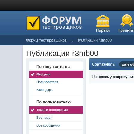
Портал
Тренинг
Форум тестировщиков
→
Публикации r3mb00
Публикации r3mb00
Сортировать
дате о
По типу контента
Форумы
По вашему запросу нич
Пользователи
Календарь
По пользователю
Темы и сообщения
Все темы
Все сообщения