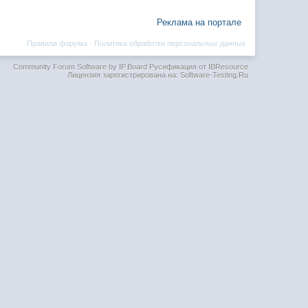
Реклама на портале
Правила форума
·
Политика обработки персональных данных
Community Forum Software by IP.Board
Русификация от IBResource
Лицензия зарегистрирована на: Software-Testing.Ru