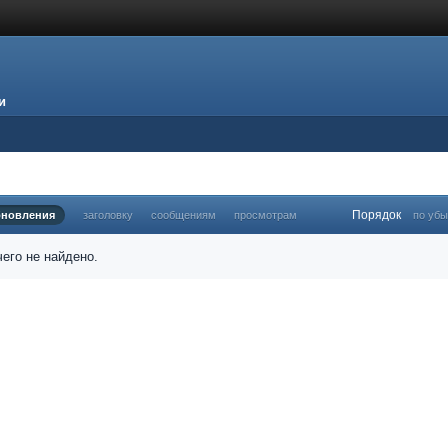
и
Порядок
бновления
заголовку
сообщениям
просмотрам
по уб
его не найдено.