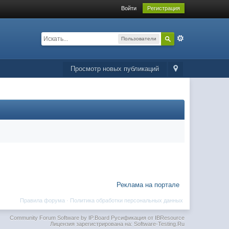
Войти
Регистрация
Пользователи
Просмотр новых публикаций
Реклама на портале
Правила форума
·
Политика обработки персональных данных
Community Forum Software by IP.Board
Русификация от IBResource
Лицензия зарегистрирована на: Software-Testing.Ru