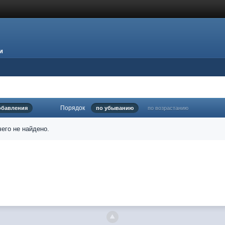
и
Порядок
обавления
по убыванию
по возрастанию
его не найдено.