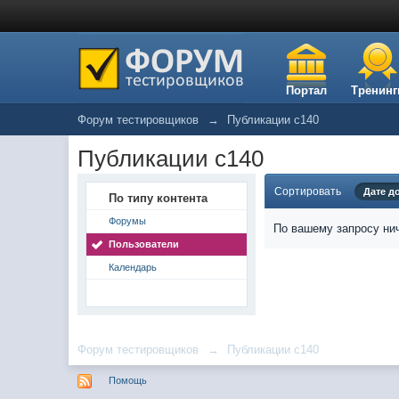
Портал
Тренинг
Форум тестировщиков
→
Публикации c140
Публикации c140
Сортировать
Дате д
По типу контента
Форумы
По вашему запросу нич
Пользователи
Календарь
Форум тестировщиков
→
Публикации c140
Помощь