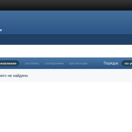
и
Порядок
бновления
заголовку
сообщениям
просмотрам
по 
его не найдено.