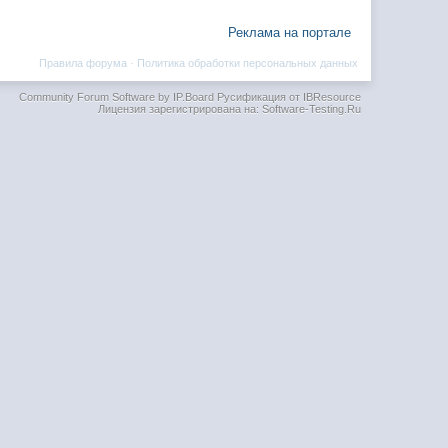
Реклама на портале
Правила форума
·
Политика обработки персональных данных
Community Forum Software by IP.Board
Русификация от IBResource
Лицензия зарегистрирована на: Software-Testing.Ru