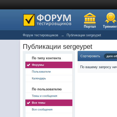
Портал
Тренинг
Форум тестировщиков
→
Публикации sergeypet
Публикации sergeypet
Сортировать
дате о
По типу контента
Форумы
По вашему запросу нич
Пользователи
Календарь
По пользователю
Темы и сообщения
Все темы
Все сообщения