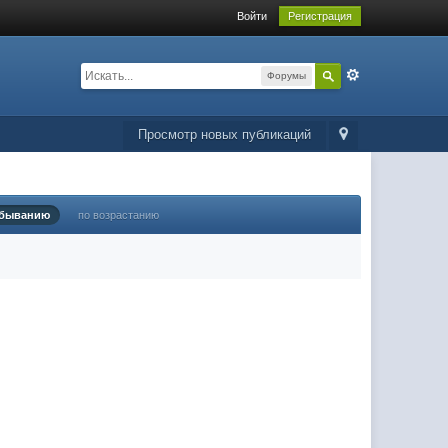
Войти
Регистрация
Форумы
Просмотр новых публикаций
убыванию
по возрастанию