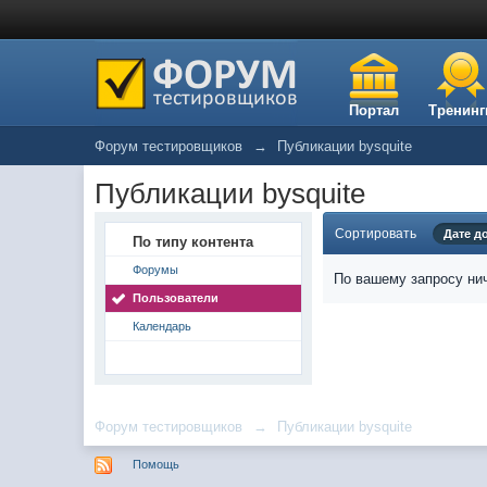
Портал
Тренинг
Форум тестировщиков
→
Публикации bysquite
Публикации bysquite
Сортировать
Дате д
По типу контента
Форумы
По вашему запросу нич
Пользователи
Календарь
Форум тестировщиков
→
Публикации bysquite
Помощь