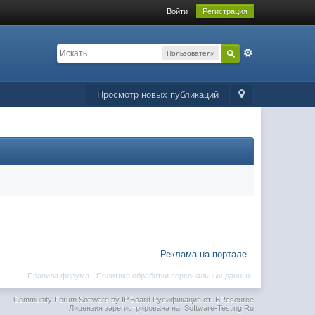
Войти
Регистрация
Пользователи
Просмотр новых публикаций
Реклама на портале
Правила форума
·
Политика обработки персональных данных
Community Forum Software by IP.Board
Русификация от IBResource
Лицензия зарегистрирована на: Software-Testing.Ru