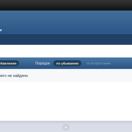
и
Порядок
обавления
по убыванию
по возрастанию
его не найдено.