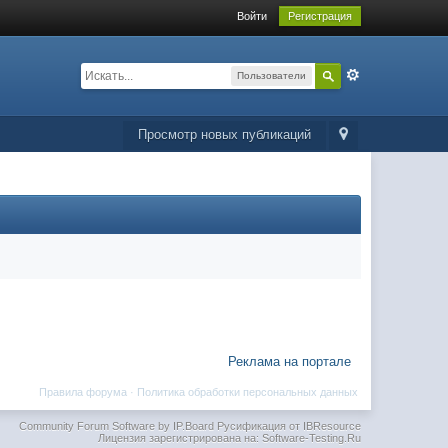
Войти
Регистрация
Пользователи
Просмотр новых публикаций
Реклама на портале
Правила форума
·
Политика обработки персональных данных
Community Forum Software by IP.Board
Русификация от IBResource
Лицензия зарегистрирована на: Software-Testing.Ru