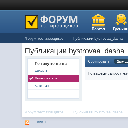
Портал
Тренинг
Форум тестировщиков
→
Публикации bystrovaa_dasha
Публикации bystrovaa_dasha
Сортировать
Дате д
По типу контента
Форумы
По вашему запросу нич
Пользователи
Календарь
Форум тестировщиков
→
Публикации bystrovaa_dasha
Помощь